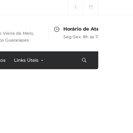
Horário de Atendimento
 Melo,
Seg-Sex: 8h às 17h
apes
tos
Links Úteis