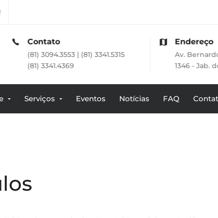
!
ontato
Endereço
1) 3094.3553 | (81) 3341.5315
Av. Bernardo Vieira de
1) 3341.4369
1346 - Jab. dos Guarar
e
Serviços
Eventos
Notícias
FAQ
Conta
ulos