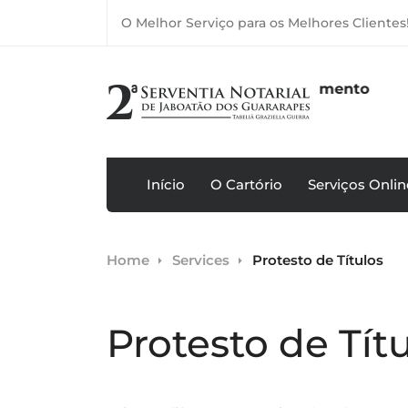
O Melhor Serviço para os Melhores Clientes
C
Horário de Atendimento
Melo,
(8
Seg-Sex: 8h às 17h
pes
(8
Início
O Cartório
Serviços Onlin
Home
Services
Protesto de Títulos
Protesto de Tít