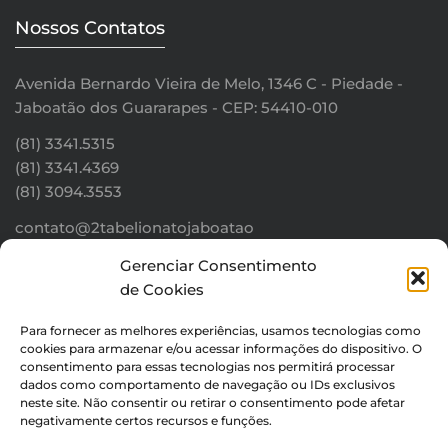
Nossos Contatos
Avenida Bernardo Vieira de Melo, 1346 C - Piedade -
Jaboatão dos Guararapes - CEP: 54410-010
(81) 3341.5315
(81) 3341.4369
(81) 3094.3553
contato@2tabelionatojaboatao
Gerenciar Consentimento
Tem uma dúvida? Clique aqui!
de Cookies
Para fornecer as melhores experiências, usamos tecnologias como
cookies para armazenar e/ou acessar informações do dispositivo. O
Mantenha-se Conectado
consentimento para essas tecnologias nos permitirá processar
dados como comportamento de navegação ou IDs exclusivos
neste site. Não consentir ou retirar o consentimento pode afetar
Cadastra-se para receber notícias sobre nosso cartório:
negativamente certos recursos e funções.