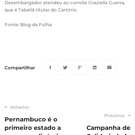
Desembargador atendeu ao convite Graziella Guerra,
que é Tabeliã titular do Cartório.
Fonte: Blog da Folha
Compartilhar
Post
Anterior
Próximo
navigation
Pernambuco é o
primeiro estado a
Campanha de