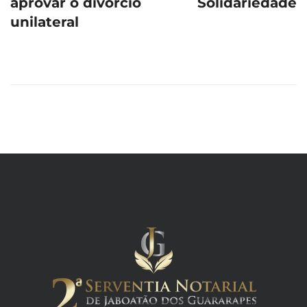
aprovar o divórcio
Solidariedade
unilateral