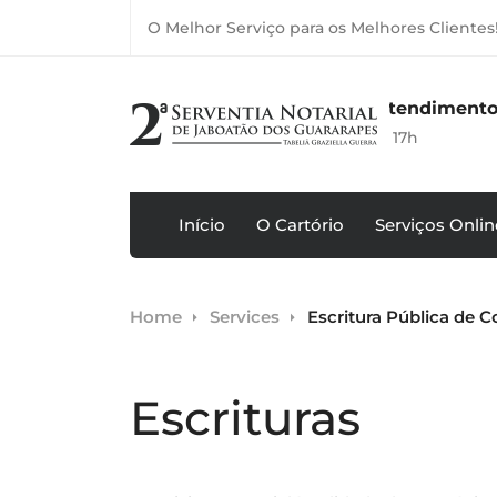
O Melhor Serviço para os Melhores Clientes
Horário de Atendimento
e Melo,
Seg-Sex: 8h às 17h
rapes
Início
O Cartório
Serviços Onlin
Home
Services
Escritura Pública de 
Escrituras