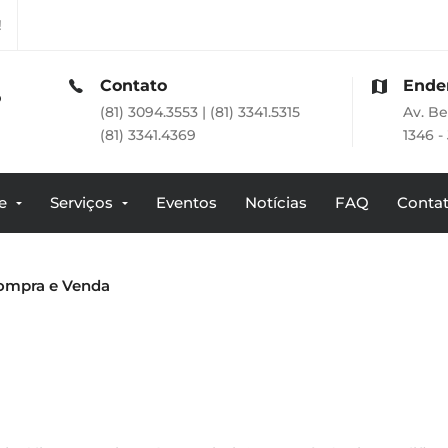
!
Contato
Endereço
(81) 3094.3553 | (81) 3341.5315
Av. Bernardo Vieira 
(81) 3341.4369
1346 - Jab. dos Guar
e
Serviços
Eventos
Notícias
FAQ
Conta
Compra e Venda