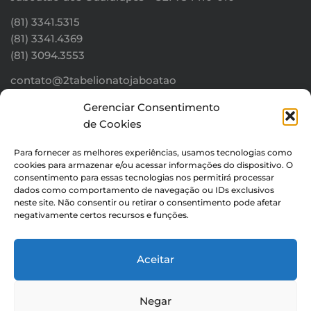
(81) 3341.5315
(81) 3341.4369
(81) 3094.3553
contato@2tabelionatojaboatao
Gerenciar Consentimento
Tem uma dúvida? Clique aqui!
de Cookies
Para fornecer as melhores experiências, usamos tecnologias como
cookies para armazenar e/ou acessar informações do dispositivo. O
Mantenha-se Conectado
consentimento para essas tecnologias nos permitirá processar
dados como comportamento de navegação ou IDs exclusivos
neste site. Não consentir ou retirar o consentimento pode afetar
Cadastra-se para receber notícias sobre nosso cartório:
negativamente certos recursos e funções.
Aceitar
Negar
Cadastrar